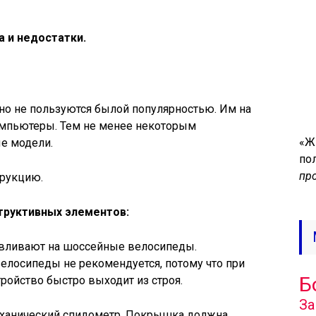
 и недостатки.
о не пользуются былой популярностью. Им на
мпьютеры. Тем не менее некоторым
«Ж
е модели.
по
пр
трукцию.
структивных элементов:
навливают на шоссейные велосипеды.
елосипеды не рекомендуется, потому что при
Б
тройство быстро выходит из строя.
За
еханический спидометр. Покрышка должна