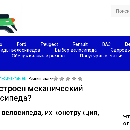
o
Ford
Peugeot
Renault
ВАЗ
В
Виды велосипедов
Выбор велосипеда
Здоровь
Обслуживание и ремонт
Популярные статьи
т комментариев
Рейтинг статьи
устроен механический
осипеда?
велосипеда, их конструкция,
Чт
ст