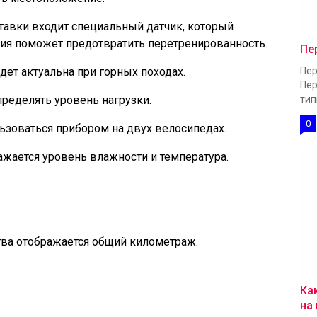
тавки входит специальный датчик, который
ция поможет предотвратить перетренированность.
Пе
дет актуальна при горных походах.
Пер
Пер
пределять уровень нагрузки.
типы
0
ьзоваться прибором на двух велосипедах.
ажается уровень влажности и температура.
тва отображается общий километраж.
Ка
на