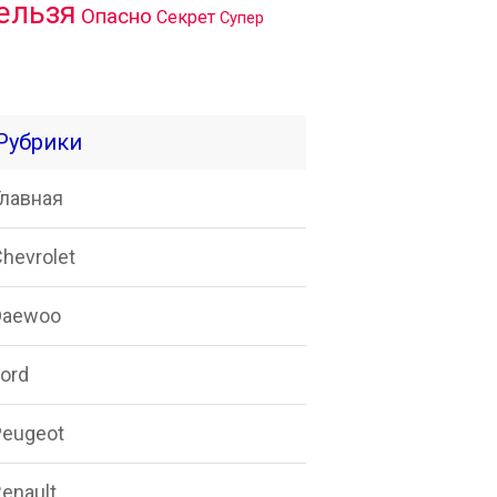
ельзя
Опасно
Секрет
Супер
Рубрики
Главная
hevrolet
Daewoo
ord
Peugeot
enault