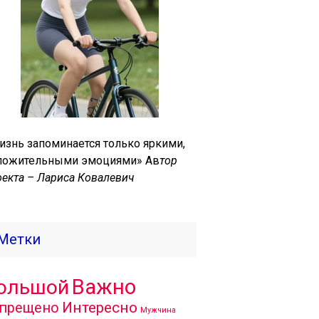
изнь запоминается только яркими,
ложительными эмоциями» Ав
тор
оекта – Лариса Ковалевич
Метки
Важно
ольшой
Интересно
прещено
Мужчина