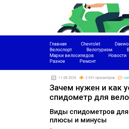
Главная
Chevrolet
Daewo
Велоспорт
Велотуризм
Марки велосипедов
Новости
Разное
Ремонт
11.08.2020
2 031 просмотров
не
Зачем нужен и как 
спидометр для вел
Виды спидометров для 
плюсы и минусы