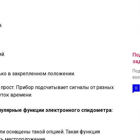
.
й.
По
за
Под
лько в закрепленном положении.
кол
прост. Прибор подсчитывает сигналы от разных
0
ток времени.
улярные функции электронного спидометра:
ли оснащены такой опцией. Такая функция
ть местоположение.